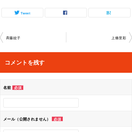
Tweet
投
斉藤紋子
上條里彩
稿
ナ
コメントを残す
ビ
ゲ
名前
必須
ー
シ
ョ
メール（公開されません）
必須
ン