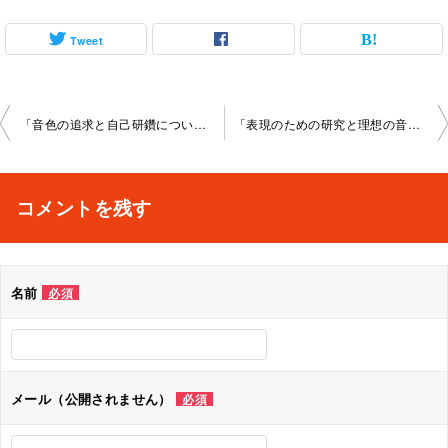
Tweet
投
「音色の追求と自己研鑽について」オンラインレッスン2026-1-22-no0106-1168
「表現のための研究と理想の音色」オンラインレッスン2026-2-6-no0106-1168
稿
ナ
コメントを残す
ビ
ゲ
名前
必須
ー
シ
ョ
メール（公開されません）
必須
ン