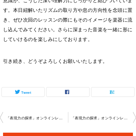
意識が、こうした深い理解力にしっかりと結びついていま
す。本日紐解いたリズムの取り方や息の方向性を念頭に置
き、ぜひ次回のレッスンの際にもそのイメージを楽器に流
し込んでみてください。さらに深まった音楽を一緒に形に
していけるのを楽しみにしております。
引き続き、どうぞよろしくお願いいたします。
Tweet
投
「表現力の探求」オンラインレッスン2026-5-24-no0106-1168
「表現力の探求」オンラインレッスン2026-6-13-no0106-1168
稿