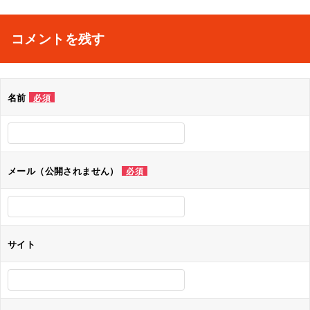
稿
ナ
コメントを残す
ビ
ゲ
名前
必須
ー
シ
ョ
メール（公開されません）
必須
ン
サイト