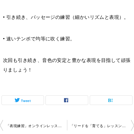
• 引き続き、パッセージの練習（細かいリズムと表現）。
• 速いテンポで均等に吹く練習。
次回も引き続き、音色の安定と豊かな表現を目指して頑張
りましょう！
Tweet
投
「表現練習」オンラインレッスン2025-11-24-no0106-1168
「リードを「育てる」レッスンと正確なリズム」オンラインレッスン2025-12-11-no0106-1168