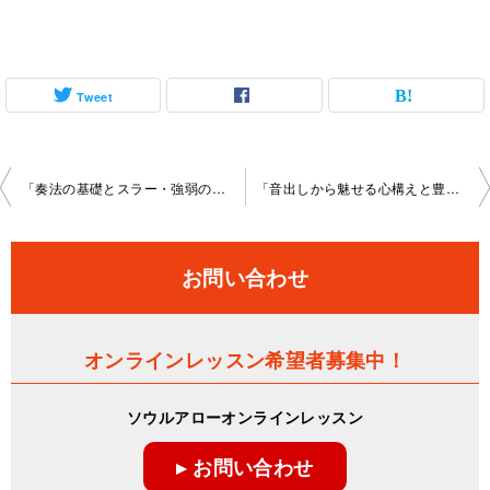
Tweet
投
「奏法の基礎とスラー・強弱の豊かな表現」オンラインレッスン2026-3-28-no0106-1168
「音出しから魅せる心構えと豊かな響きを目指した音作り」オンラインレッスン2026-4-4-no0106-1168
稿
ナ
お問い合わせ
ビ
ゲ
オンラインレッスン希望者募集中！
ー
ソウルアローオンラインレッスン
シ
▸ お問い合わせ
ョ